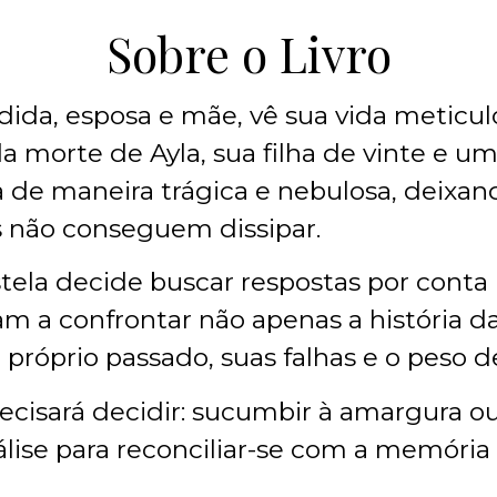
Sobre o Livro
ida, esposa e mãe, vê sua vida meticu
 morte de Ayla, sua filha de vinte e u
 de maneira trágica e nebulosa, deixan
is não conseguem dissipar.
tela decide buscar respostas por conta 
am a confrontar não apenas a história da
óprio passado, suas falhas e o peso de
 precisará decidir: sucumbir à amargur
lise para reconciliar-se com a memória d