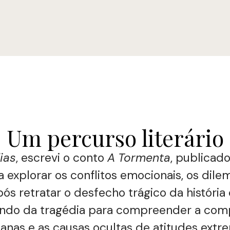
Um percurso literário
ias
, escrevi o conto
A Tormenta
, publicad
 a explorar os conflitos emocionais, os dil
s retratar o desfecho trágico da história 
rtindo da tragédia para compreender a co
nas e as causas ocultas de atitudes extr