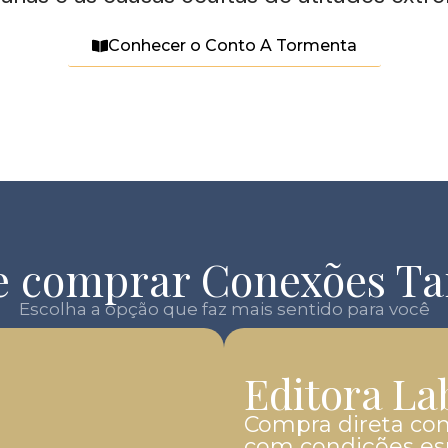
Conhecer o Conto A Tormenta
 comprar Conexões Ta
Escolha a opção que faz mais sentido para você
Editora La
Compra direta com
.
com condições esp