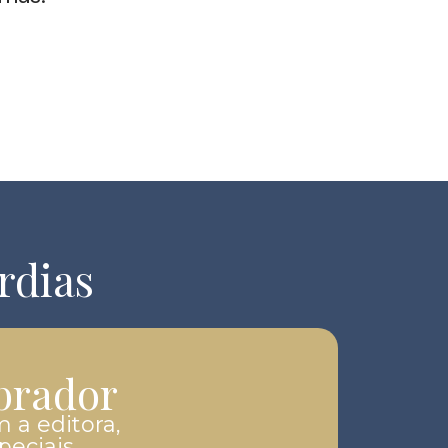
rdias
brador
 a editora,
eciais.