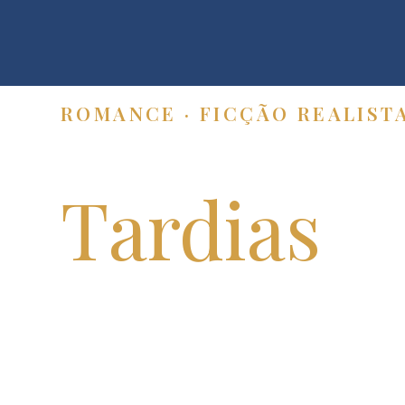
ROMANCE · FICÇÃO REALIST
Conexões
Tardias
Uma história sobre família, luto e 
A inspiração surgiu ao refletir sobr
familiares não resolvidos podem mar
um indivíduo, de maneira irremediáv