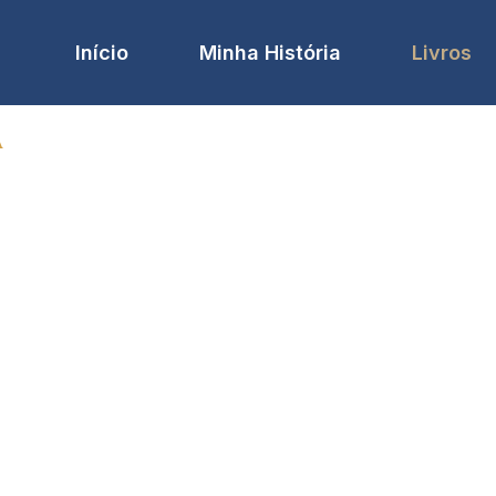
Início
Minha História
Livros
A
escolhas difíceis.
e como os conflitos
car o interior de
el.