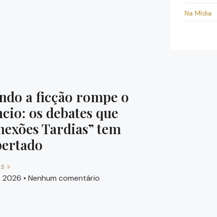
Na Mídia
ndo a ficção rompe o
ncio: os debates que
nexões Tardias” tem
pertado
s »
7, 2026
Nenhum comentário