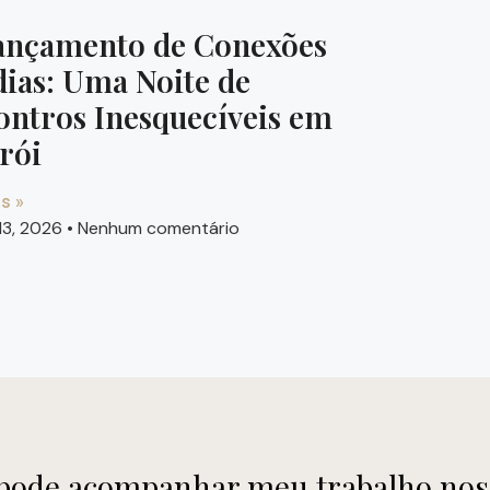
ançamento de Conexões
ias: Uma Noite de
ontros Inesquecíveis em
rói
s »
13, 2026
Nenhum comentário
ode acompanhar meu trabalho nos 