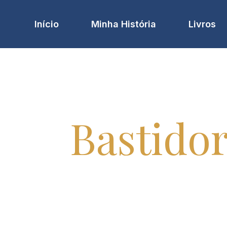
Início
Minha História
Livros
eus
Bastido
histórias, bastidores de eventos, viagens 
está por trás da mente da escritora.