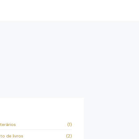
terários
(1)
o de livros
(2)