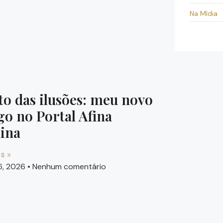
Na Mídia
to das ilusões: meu novo
go no Portal Afina
ina
s »
16, 2026
Nenhum comentário