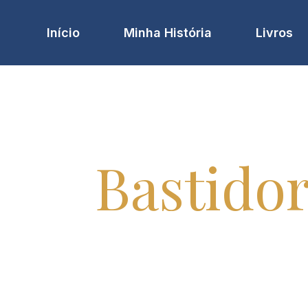
Início
Minha História
Livros
eus
Bastido
histórias, bastidores de eventos, viagens 
está por trás da mente da escritora.