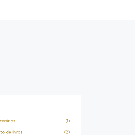
terários
(1)
o de livros
(2)